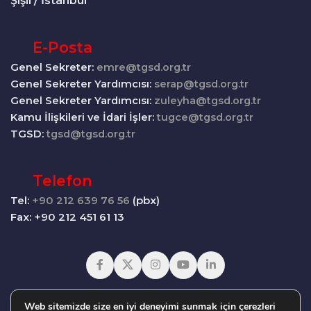
Şişli / İstanbul
E-Posta
Genel Sekreter:
emre@tgsd.org.tr
Genel Sekreter Yardımcısı:
serap@tgsd.org.tr
Genel Sekreter Yardımcısı:
zuleyha@tgsd.org.tr
Kamu İlişkileri ve İdari İşler:
tugce@tgsd.org.tr
TGSD:
tgsd@tgsd.org.tr
Telefon
Tel:
+90 212 639 76 56
(pbx)
Fax: +90 212 451 61 13
Web sitemizde size en iyi deneyimi sunmak için çerezleri