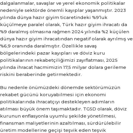
dalgalanmalar, savaşlar ve yerel ekonomik politikalar
nedeniyle sektörde önemli kayıplar yaşanmıştır. 2023
yılında dünya hazır giyim ticaretindeki %9’luk
küçülmeye paralel olarak, Türk hazır giyim ihracatı da
%9 daralmış olmasına rağmen 2024 yılında %2 küçülen
dünya hazır giyim ihracatından negatif olarak ayrılmış ve
%6,9 oranında daralmıştır. Özellikle savaş
bölgelerindeki pazar kayıpları ve döviz kuru
politikalarının rekabetçiliğimizi zayıflatması, 2025
yılında ihracat hacmimizin 17,5 milyar dolara gerileme
riskini beraberinde getirmektedir.
Bu nedenle önümüzdeki dönemde sektörümüzün
rekabet gücünü koruyabilmesi için ekonomi
politikalarında ihracatçıyı destekleyen adımların
atılması büyük önem taşımaktadır. TGSD olarak, döviz
kurunun enflasyonla uyumlu şekilde yönetilmesi,
finansman maliyetlerinin azaltılması, sürdürülebilir
üretim modellerine geçişi teşvik eden teşvik