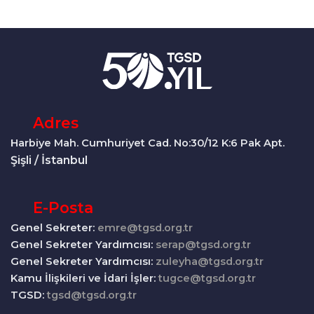
Adres
Harbiye Mah. Cumhuriyet Cad. No:30/12 K:6 Pak Apt.
Şişli / İstanbul
E-Posta
Genel Sekreter:
emre@tgsd.org.tr
Genel Sekreter Yardımcısı:
serap@tgsd.org.tr
Genel Sekreter Yardımcısı:
zuleyha@tgsd.org.tr
Kamu İlişkileri ve İdari İşler:
tugce@tgsd.org.tr
TGSD:
tgsd@tgsd.org.tr