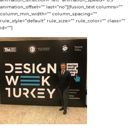
animation_offset=”” last=”no”][fusion_text columns=””
column_min_width=”” column_spacing=””
rule_style=”default” rule_size=”” rule_color=”” class=””
id=””]