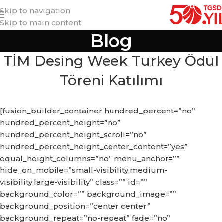
Skip to navigation
Skip to main content
Blog
TİM Desing Week Turkey Ödül
Töreni Katılımı
[fusion_builder_container hundred_percent=”no”
hundred_percent_height=”no”
hundred_percent_height_scroll=”no”
hundred_percent_height_center_content=”yes”
equal_height_columns=”no” menu_anchor=””
hide_on_mobile=”small-visibility,medium-
visibility,large-visibility” class=”” id=””
background_color=”” background_image=””
background_position=”center center”
background_repeat=”no-repeat” fade=”no”