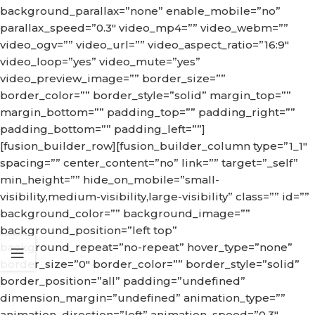
background_parallax=”none” enable_mobile=”no”
parallax_speed=”0.3″ video_mp4=”” video_webm=””
video_ogv=”” video_url=”” video_aspect_ratio=”16:9″
video_loop=”yes” video_mute=”yes”
video_preview_image=”” border_size=””
border_color=”” border_style=”solid” margin_top=””
margin_bottom=”” padding_top=”” padding_right=””
padding_bottom=”” padding_left=””]
[fusion_builder_row][fusion_builder_column type=”1_1″
spacing=”” center_content=”no” link=”” target=”_self”
min_height=”” hide_on_mobile=”small-
visibility,medium-visibility,large-visibility” class=”” id=””
background_color=”” background_image=””
background_position=”left top”
background_repeat=”no-repeat” hover_type=”none”
border_size=”0″ border_color=”” border_style=”solid”
border_position=”all” padding=”undefined”
dimension_margin=”undefined” animation_type=””
animation_direction=”left” animation_speed=”0.3″