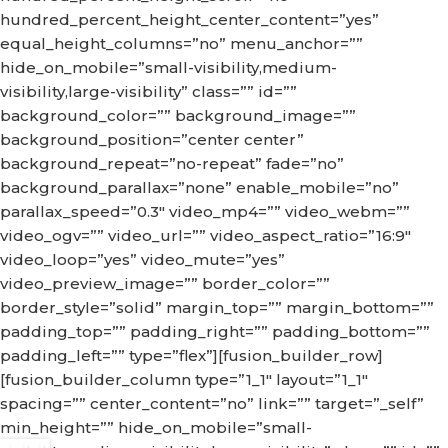
hundred_percent_height_center_content=”yes”
equal_height_columns=”no” menu_anchor=””
hide_on_mobile=”small-visibility,medium-
visibility,large-visibility” class=”” id=””
background_color=”” background_image=””
background_position=”center center”
background_repeat=”no-repeat” fade=”no”
background_parallax=”none” enable_mobile=”no”
parallax_speed=”0.3″ video_mp4=”” video_webm=””
video_ogv=”” video_url=”” video_aspect_ratio=”16:9″
video_loop=”yes” video_mute=”yes”
video_preview_image=”” border_color=””
border_style=”solid” margin_top=”” margin_bottom=””
padding_top=”” padding_right=”” padding_bottom=””
padding_left=”” type=”flex”][fusion_builder_row]
[fusion_builder_column type=”1_1″ layout=”1_1″
spacing=”” center_content=”no” link=”” target=”_self”
min_height=”” hide_on_mobile=”small-