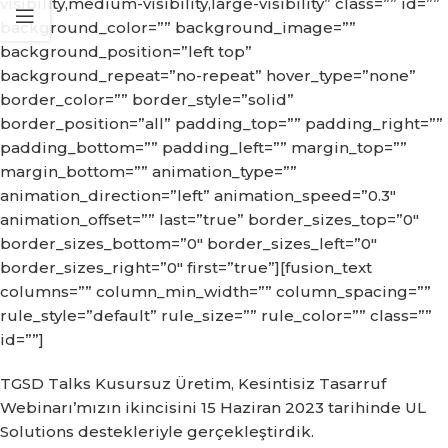
visibility,medium-visibility,large-visibility” class=”” id=””
background_color=”” background_image=””
background_position=”left top”
background_repeat=”no-repeat” hover_type=”none”
border_color=”” border_style=”solid”
border_position=”all” padding_top=”” padding_right=””
padding_bottom=”” padding_left=”” margin_top=””
margin_bottom=”” animation_type=””
animation_direction=”left” animation_speed=”0.3″
animation_offset=”” last=”true” border_sizes_top=”0″
border_sizes_bottom=”0″ border_sizes_left=”0″
border_sizes_right=”0″ first=”true”][fusion_text
columns=”” column_min_width=”” column_spacing=””
rule_style=”default” rule_size=”” rule_color=”” class=””
id=””]
TGSD Talks Kusursuz Üretim, Kesintisiz Tasarruf
Webinarı’mızın ikincisini 15 Haziran 2023 tarihinde UL
Solutions destekleriyle gerçekleştirdik.