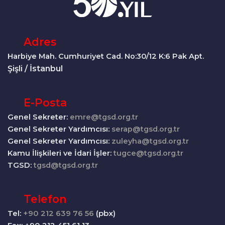
Adres
Harbiye Mah. Cumhuriyet Cad. No:30/12 K:6 Pak Apt.
Şişli / İstanbul
E-Posta
Genel Sekreter:
emre@tgsd.org.tr
Genel Sekreter Yardımcısı:
serap@tgsd.org.tr
Genel Sekreter Yardımcısı:
zuleyha@tgsd.org.tr
Kamu İlişkileri ve İdari İşler:
tugce@tgsd.org.tr
TGSD:
tgsd@tgsd.org.tr
Telefon
Tel:
+90 212 639 76 56
(pbx)