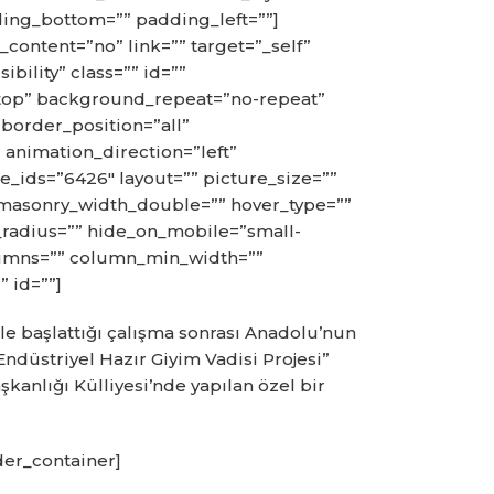
ing_bottom=”” padding_left=””]
content=”no” link=”” target=”_self”
bility” class=”” id=””
top” background_repeat=”no-repeat”
border_position=”all”
animation_direction=”left”
e_ids=”6426″ layout=”” picture_size=””
_masonry_width_double=”” hover_type=””
_radius=”” hide_on_mobile=”small-
t columns=”” column_min_width=””
” id=””]
le başlattığı çalışma sonrası Anadolu’nun
düstriyel Hazır Giyim Vadisi Projesi”
kanlığı Külliyesi’nde yapılan özel bir
der_container]