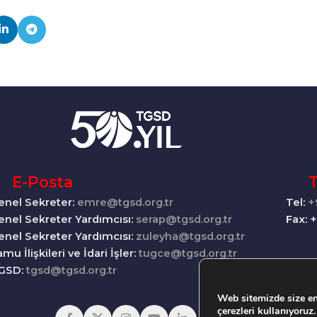
E-Posta
Tel:
+
enel Sekreter:
emre@tgsd.org.tr
Fax: 
enel Sekreter Yardımcısı:
serap@tgsd.org.tr
enel Sekreter Yardımcısı:
zuleyha@tgsd.org.tr
mu İlişkileri ve İdari İşler:
tugce@tgsd.org.tr
GSD:
tgsd@tgsd.org.tr
Web sitemizde size en
çerezleri kullanıyoruz.