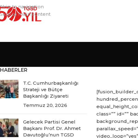
Skip to navigation
Skip to main content
HABERLER
T.C. Cumhurbaşkanlığı
Strateji ve Bütçe
[fusion_builder
Başkanlığı Ziyareti
hundred_percent
Temmuz 20, 2026
equal_height_col
class=”” id=”” 
background_repe
Gelecek Partisi Genel
Başkanı Prof. Dr. Ahmet
parallax_speed=”
Davutoğlu’nun TGSD
video_loop=”yes”