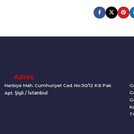
Adres
Harbiye Mah. Cumhuriyet Cad. No:30/12 K:6 Pak
G
Şişli / İstanbul
G
Apt.
G
Ka
T