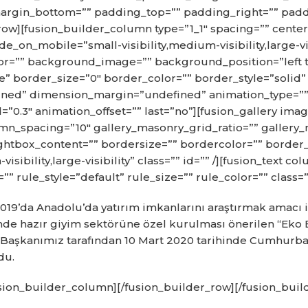
argin_bottom=”” padding_top=”” padding_right=”” padd
row][fusion_builder_column type=”1_1″ spacing=”” center_
e_on_mobile=”small-visibility,medium-visibility,large-visi
r=”” background_image=”” background_position=”left 
” border_size=”0″ border_color=”” border_style=”solid” 
ned” dimension_margin=”undefined” animation_type=”” 
”0.3″ animation_offset=”” last=”no”][fusion_gallery imag
mn_spacing=”10″ gallery_masonry_grid_ratio=”” gallery
ightbox_content=”” bordersize=”” bordercolor=”” border
-visibility,large-visibility” class=”” id=”” /][fusion_tex
 rule_style=”default” rule_size=”” rule_color=”” class=”
019’da Anadolu’da yatırım imkanlarını araştırmak amacı i
de hazır giyim sektörüne özel kurulması önerilen “Eko En
je Başkanımız tarafından 10 Mart 2020 tarihinde Cumhurbaş
du.
fusion_builder_column][/fusion_builder_row][/fusion_buil