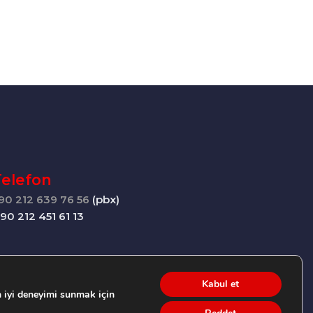
Telefon
90 212 639 76 56
(pbx)
+90 212 451 61 13
Kabul et
 iyi deneyimi sunmak için