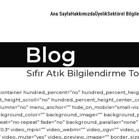
Ana Sayfa
Hakkımızda
Üyelik
Sektörel Bilgile
Blog
Sıfır Atık Bilgilendirme To
_container hundred_percent=”no” hundred_percent_heig
_height_scroll=”no” hundred_percent_height_center_c
umns=”no” menu_anchor=”” hide_on_mobile=”small-visibili
background_color=”” background_image=”” background_p
at=”no-repeat” fade=”no” background_parallax=”none”
0.3″ video_mp4=”” video_webm=”” video_ogv=”” video_ur
 video_mute=”yes” video_preview_image=”” border_size=