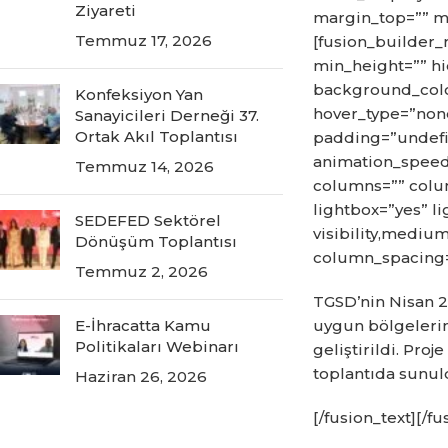
Ziyareti
margin_top=”” m
Temmuz 17, 2026
[fusion_builder_
min_height=”” hid
background_colo
Konfeksiyon Yan
hover_type=”none
Sanayicileri Derneği 37.
Ortak Akıl Toplantısı
padding=”undefi
animation_speed=
Temmuz 14, 2026
columns=”” colu
lightbox=”yes” l
SEDEFED Sektörel
visibility,medium
Dönüşüm Toplantısı
column_spacing=””
Temmuz 2, 2026
TGSD’nin Nisan 2
E-İhracatta Kamu
uygun bölgelerin
Politikaları Webinarı
geliştirildi. Pro
toplantıda sunul
Haziran 26, 2026
[/fusion_text][/