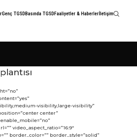
r
Genç TGSD
Basında TGSD
Faaliyetler & Haberler
İletişim
plantısı
ht=”no”
ontent=”yes”
ty,medium-visibility,large-visibility”
osition=”center center”
 enable_mobile=”no”
l=”” video_aspect_ratio=”16:9″
”” border_color=”” border_style=”solid”