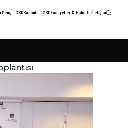
r
Genç TGSD
Basında TGSD
Faaliyetler & Haberler
İletişim
oplantısı