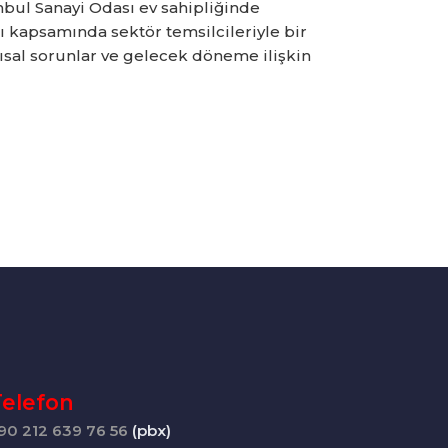
nbul Sanayi Odası ev sahipliğinde
tı kapsamında sektör temsilcileriyle bir
ısal sorunlar ve gelecek döneme ilişkin
Telefon
90 212 639 76 56
(pbx)