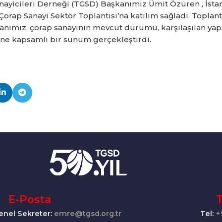
nayicileri Derneği (TGSD) Başkanımız Ümit Özüren , İsta
Çorap Sanayi Sektör Toplantısı’na katılım sağladı. Toplan
anımız, çorap sanayinin mevcut durumu, karşılaşılan yap
ine kapsamlı bir sunum gerçekleştirdi.
E-Posta
Tel:
+
enel Sekreter:
emre@tgsd.org.tr