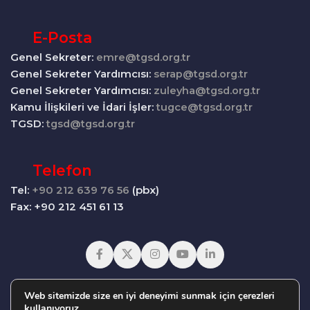
E-Posta
Genel Sekreter:
emre@tgsd.org.tr
Genel Sekreter Yardımcısı:
serap@tgsd.org.tr
Genel Sekreter Yardımcısı:
zuleyha@tgsd.org.tr
Kamu İlişkileri ve İdari İşler:
tugce@tgsd.org.tr
TGSD:
tgsd@tgsd.org.tr
Telefon
Tel:
+90 212 639 76 56
(pbx)
Fax: +90 212 451 61 13
Web sitemizde size en iyi deneyimi sunmak için çerezleri
kullanıyoruz.