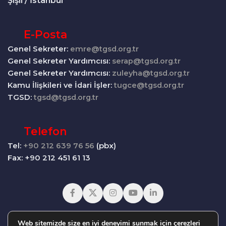
Şişli / İstanbul
E-Posta
Genel Sekreter:
emre@tgsd.org.tr
Genel Sekreter Yardımcısı:
serap@tgsd.org.tr
Genel Sekreter Yardımcısı:
zuleyha@tgsd.org.tr
Kamu İlişkileri ve İdari İşler:
tugce@tgsd.org.tr
TGSD:
tgsd@tgsd.org.tr
Telefon
Tel:
+90 212 639 76 56
(pbx)
Fax: +90 212 451 61 13
Web sitemizde size en iyi deneyimi sunmak için çerezleri