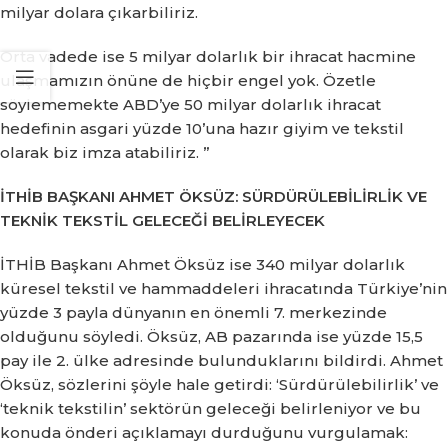
milyar dolara çıkarbiliriz.
Orta vadede ise 5 milyar dolarlık bir ihracat hacmine
ulaşmamızın önüne de hiçbir engel yok.
Özetle
söylememekte ABD’ye 50 milyar dolarlık ihracat
hedefinin asgari yüzde 10’una hazır giyim ve tekstil
olarak biz imza atabiliriz. ”
İTHİB BAŞKANI AHMET ÖKSÜZ: SÜRDÜRÜLEBİLİRLİK VE
TEKNİK TEKSTİL GELECEĞİ BELİRLEYECEK
İTHİB Başkanı Ahmet Öksüz ise 340 milyar dolarlık
küresel tekstil ve hammaddeleri ihracatında Türkiye’nin
yüzde 3 payla dünyanın en önemli 7. merkezinde
olduğunu söyledi.
Öksüz, AB pazarında ise yüzde 15,5
pay ile 2. ülke adresinde bulunduklarını bildirdi.
Ahmet
Öksüz, sözlerini şöyle hale getirdi: ‘Sürdürülebilirlik’ ve
‘teknik tekstilin’ sektörün geleceği belirleniyor ve bu
konuda önderi açıklamayı durduğunu vurgulamak: