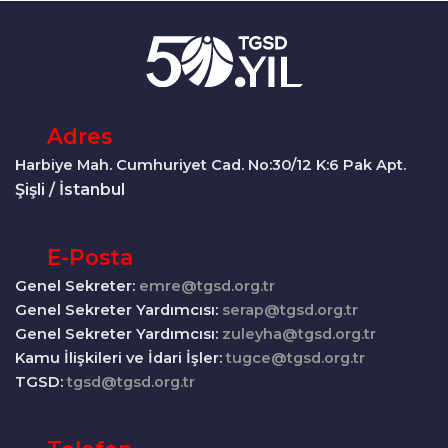
Adres
Harbiye Mah. Cumhuriyet Cad. No:30/12 K:6 Pak Apt.
Şişli / İstanbul
E-Posta
Genel Sekreter:
emre@tgsd.org.tr
Genel Sekreter Yardımcısı:
serap@tgsd.org.tr
Genel Sekreter Yardımcısı:
zuleyha@tgsd.org.tr
Kamu İlişkileri ve İdari İşler:
tugce@tgsd.org.tr
TGSD:
tgsd@tgsd.org.tr