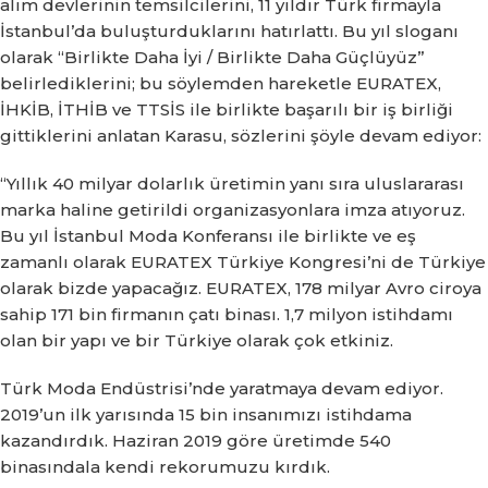
alım devlerinin temsilcilerini, 11 yıldır Türk firmayla
İstanbul’da buluşturduklarını hatırlattı.
Bu yıl sloganı
olarak “Birlikte Daha İyi / Birlikte Daha Güçlüyüz”
belirlediklerini;
bu söylemden hareketle EURATEX,
İHKİB, İTHİB ve TTSİS ile birlikte başarılı bir iş birliği
gittiklerini anlatan Karasu, sözlerini şöyle devam ediyor:
“Yıllık 40 milyar dolarlık üretimin yanı sıra uluslararası
marka haline getirildi organizasyonlara imza atıyoruz.
Bu yıl İstanbul Moda Konferansı ile birlikte ve eş
zamanlı olarak EURATEX Türkiye Kongresi’ni de Türkiye
olarak bizde yapacağız.
EURATEX, 178 milyar Avro ciroya
sahip 171 bin firmanın çatı binası.
1,7 milyon istihdamı
olan bir yapı ve bir Türkiye olarak çok etkiniz.
Türk Moda Endüstrisi’nde yaratmaya devam ediyor.
2019’un ilk yarısında 15 bin insanımızı istihdama
kazandırdık.
Haziran 2019 göre üretimde 540
binasındala kendi rekorumuzu kırdık.