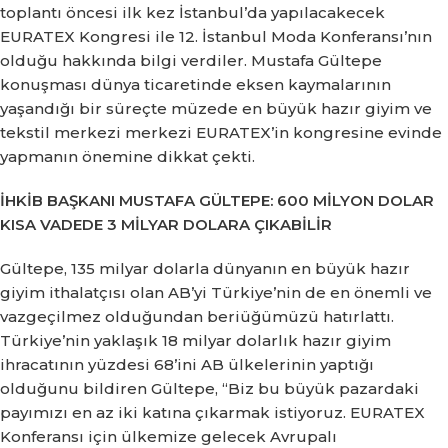
toplantı öncesi ilk kez İstanbul’da yapılacakecek
EURATEX Kongresi ile 12. İstanbul Moda Konferansı’nın
olduğu hakkında bilgi verdiler.
Mustafa Gültepe
konuşması dünya ticaretinde eksen kaymalarının
yaşandığı bir süreçte müzede en büyük hazır giyim ve
tekstil merkezi merkezi EURATEX’in kongresine evinde
yapmanın önemine dikkat çekti.
İHKİB BAŞKANI MUSTAFA GÜLTEPE: 600 MİLYON DOLAR
KISA VADEDE 3 MİLYAR DOLARA ÇIKABİLİR
Gültepe, 135 milyar dolarla dünyanın en büyük hazır
giyim ithalatçısı olan AB’yi Türkiye’nin de en önemli ve
vazgeçilmez olduğundan beriüğümüzü hatırlattı.
Türkiye’nin yaklaşık 18 milyar dolarlık hazır giyim
ihracatının yüzdesi 68’ini AB ülkelerinin yaptığı
olduğunu bildiren Gültepe, “Biz bu büyük pazardaki
payımızı en az iki katına çıkarmak istiyoruz.
EURATEX
Konferansı için ülkemize gelecek Avrupalı ​​