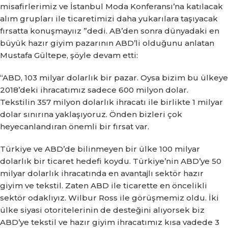
misafirlerimiz ve İstanbul Moda Konferansı’na katılacak
alım grupları ile ticaretimizi daha yukarılara taşıyacak
fırsatta konuşmayıız ”dedi.
AB’den sonra dünyadaki en
büyük hazır giyim pazarının ABD’li olduğunu anlatan
Mustafa Gültepe, şöyle devam etti:
“ABD, 103 milyar dolarlık bir pazar.
Oysa bizim bu ülkeye
2018’deki ihracatımız sadece 600 milyon dolar.
Tekstilin 357 milyon dolarlık ihracatı ile birlikte 1 milyar
dolar sınırına yaklaşıyoruz.
Önden bizleri çok
heyecanlandıran önemli bir fırsat var.
Türkiye ve ABD’de bilinmeyen bir ülke 100 milyar
dolarlık bir ticaret hedefi koydu.
Türkiye’nin ABD’ye 50
milyar dolarlık ihracatında en avantajlı sektör hazır
giyim ve tekstil.
Zaten ABD ile ticarette en öncelikli
sektör odaklıyız.
Wilbur Ross ile görüşmemiz oldu.
İki
ülke siyasi otoritelerinin de desteğini alıyorsek biz
ABD’ye tekstil ve hazır giyim ihracatımız kısa vadede 3