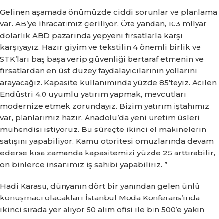
Gelinen aşamada önümüzde ciddi sorunlar ve planlama
var.
AB’ye ihracatımız geriliyor.
Öte yandan, 103 milyar
dolarlık ABD pazarında yepyeni fırsatlarla karşı
karşıyayız.
Hazır giyim ve tekstilin 4 önemli birlik ve
STK’ları baş başa verip güvenliği bertaraf etmenin ve
fırsatlardan en üst düzey faydalayıcılarının yollarını
arayacağız.
Kapasite kullanımında yüzde 85’teyiz.
Acilen
Endüstri 4.0 uyumlu yatırım yapmak, mevcutları
modernize etmek zorundayız.
Bizim yatırım iştahımız
var, planlarımız hazır.
Anadolu’da yeni üretim üsleri
mühendisi istiyoruz.
Bu süreçte ikinci el makinelerin
satışını yapabiliyor.
Kamu otoritesi omuzlarında devam
ederse kısa zamanda kapasitemizi yüzde 25 arttırabilir,
on binlerce insanımız iş sahibi yapabiliriz. ”
Hadi Karasu, dünyanın dört bir yanından gelen ünlü
konuşmacı olacakları İstanbul Moda Konferans’ında
ikinci sırada yer alıyor 50 alım ofisi ile bin 500’e yakın