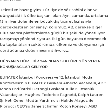
Tekstil ve hazır giyim;
Türkiye’de söz sahibi olan ve
dünyadaki ilk ülke başkanı olan.
Aynı zamanda, ortalama
15 milyar dolar ile en büyük dış ticaret fazlasıyla
gerçekleştiren bir sanayi kolumuz.
AB, gerekse diğer
uluslararası platformlarda güçlü bir şekilde yönetiliyor,
tartışmayı yönlendiriyoruz.
İki gün boyunca devamecek
bu toplantıların sektörümüz, ülkemiz ve dünyamız için
gördüğünüz doğurmasını diliyoruz.
DÜNYANIN DÖRT BİR YANINDAN SEKTÖRE YÖN VEREN
KONUŞMACILAR GELİYOR
EURATEX İstanbul Kongresi ve 12. İstanbul Moda
Konferansı’nın EURATEX Başkanı Alberto Pacanelli, ABD
Moda Endüstrisi Derneği Başkanı Julia K. İnsanlık
Vatandaşları Hughes, Federico Pagnetti, Ralph Lauren
Şirketi Genel Müdür Yardımcısı Halide Alagöz ile
Fiorucci CEO’su Janie Schaffer ‘Koton Konseyi, ABD