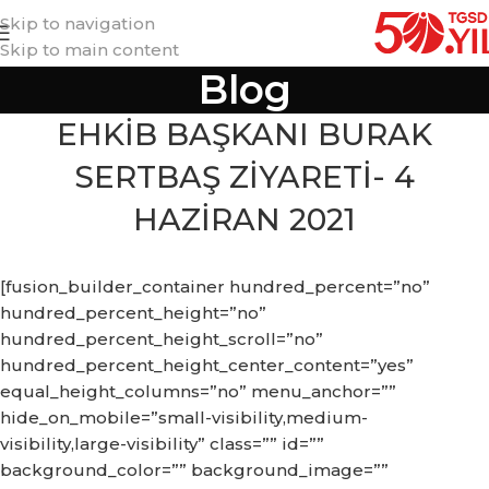
Skip to navigation
Skip to main content
Blog
EHKİB BAŞKANI BURAK
SERTBAŞ ZİYARETİ- 4
HAZİRAN 2021
[fusion_builder_container hundred_percent=”no”
hundred_percent_height=”no”
hundred_percent_height_scroll=”no”
hundred_percent_height_center_content=”yes”
equal_height_columns=”no” menu_anchor=””
hide_on_mobile=”small-visibility,medium-
visibility,large-visibility” class=”” id=””
background_color=”” background_image=””