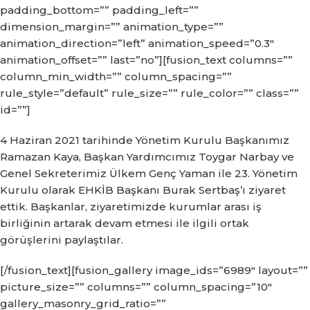
padding_bottom=”” padding_left=””
dimension_margin=”” animation_type=””
animation_direction=”left” animation_speed=”0.3″
animation_offset=”” last=”no”][fusion_text columns=””
column_min_width=”” column_spacing=””
rule_style=”default” rule_size=”” rule_color=”” class=””
id=””]
4 Haziran 2021 tarihinde Yönetim Kurulu Başkanımız
Ramazan Kaya, Başkan Yardımcımız Toygar Narbay ve
Genel Sekreterimiz Ülkem Genç Yaman ile 23. Yönetim
Kurulu olarak EHKİB Başkanı Burak Sertbaş’ı ziyaret
ettik. Başkanlar, ziyaretimizde kurumlar arası iş
birliğinin artarak devam etmesi ile ilgili ortak
görüşlerini paylaştılar.
[/fusion_text][fusion_gallery image_ids=”6989″ layout=””
picture_size=”” columns=”” column_spacing=”10″
gallery_masonry_grid_ratio=””