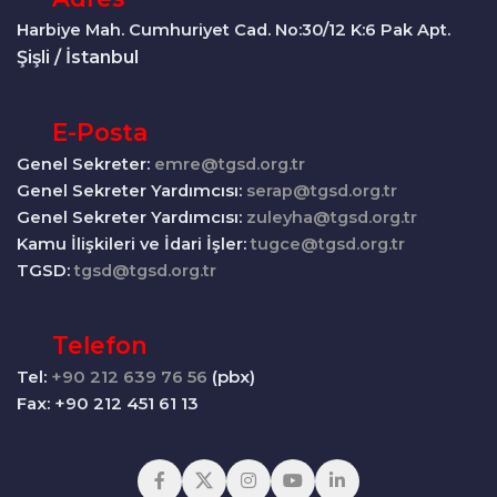
Harbiye Mah. Cumhuriyet Cad. No:30/12 K:6 Pak Apt.
Şişli / İstanbul
E-Posta
Genel Sekreter:
emre@tgsd.org.tr
Genel Sekreter Yardımcısı:
serap@tgsd.org.tr
Genel Sekreter Yardımcısı:
zuleyha@tgsd.org.tr
Kamu İlişkileri ve İdari İşler:
tugce@tgsd.org.tr
TGSD:
tgsd@tgsd.org.tr
Telefon
Tel:
+90 212 639 76 56
(pbx)
Fax: +90 212 451 61 13