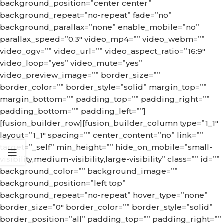
background_position=”center center”
background_repeat=”no-repeat” fade=”no”
background_parallax=”none” enable_mobile=”no”
parallax_speed=”0.3″ video_mp4=”” video_webm=””
video_ogv=”” video_url=”” video_aspect_ratio=”16:9″
video_loop=”yes” video_mute=”yes”
video_preview_image=”” border_size=””
border_color=”” border_style=”solid” margin_top=””
margin_bottom=”” padding_top=”” padding_right=””
padding_bottom=”” padding_left=””]
[fusion_builder_row][fusion_builder_column type=”1_1″
layout=”1_1″ spacing=”” center_content=”no” link=””
target=”_self” min_height=”” hide_on_mobile=”small-
visibility,medium-visibility,large-visibility” class=”” id=””
background_color=”” background_image=””
background_position=”left top”
background_repeat=”no-repeat” hover_type=”none”
border_size=”0″ border_color=”” border_style=”solid”
border_position=”all” padding_top=”” padding_right=””