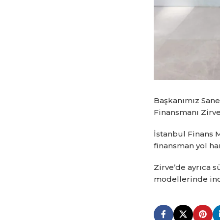
Başkanımız Sane
Finansmanı Zirves
İstanbul Finans 
finansman yol har
Zirve’de ayrıca s
modellerinde inov