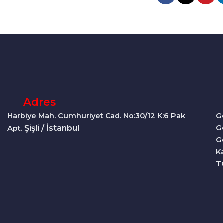
Adres
Harbiye Mah. Cumhuriyet Cad. No:30/12 K:6 Pak
G
Şişli / İstanbul
G
Apt.
G
Ka
T