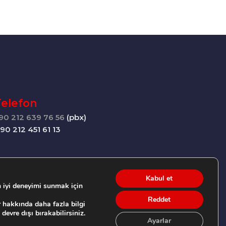
Telefon
90 212 639 76 56
(pbx)
+90 212 451 61 13
Kabul et
 iyi deneyimi sunmak için
Reddet
r hakkında daha fazla bilgi
 devre dışı bırakabilirsiniz.
Ayarlar