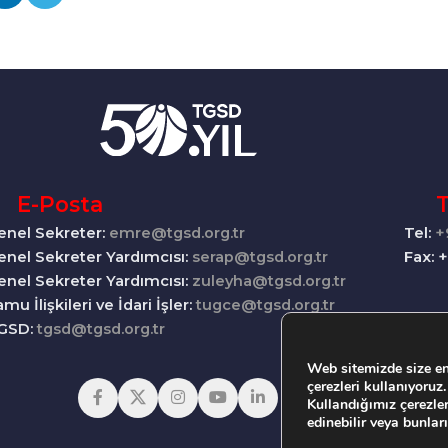
E-Posta
Tel:
+
enel Sekreter:
emre@tgsd.org.tr
Fax: 
enel Sekreter Yardımcısı:
serap@tgsd.org.tr
enel Sekreter Yardımcısı:
zuleyha@tgsd.org.tr
mu İlişkileri ve İdari İşler:
tugce@tgsd.org.tr
GSD:
tgsd@tgsd.org.tr
Web sitemizde size en
çerezleri kullanıyoruz.
Kullandığımız çerezle
edinebilir veya bunları