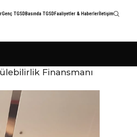
r
Genç TGSD
Basında TGSD
Faaliyetler & Haberler
İletişim
lebilirlik Finansmanı