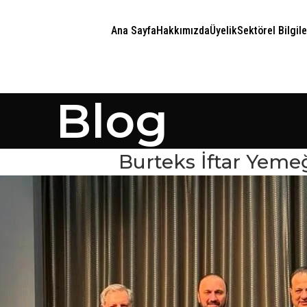
Ana Sayfa
Hakkımızda
Üyelik
Sektörel Bilgile
Blog
Burteks İftar Yeme