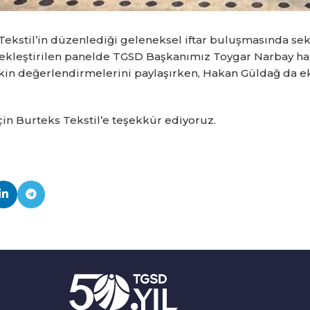
ekstil’in düzenlediği geleneksel iftar buluşmasında sekt
rçekleştirilen panelde TGSD Başkanımız Toygar Narbay 
lişkin değerlendirmelerini paylaşırken, Hakan Güldağ da 
çin Burteks Tekstil’e teşekkür ediyoruz.