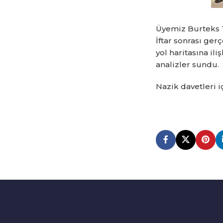
Üyemiz Burteks T
İftar sonrası ge
yol haritasına i
analizler sundu.
Nazik davetleri i