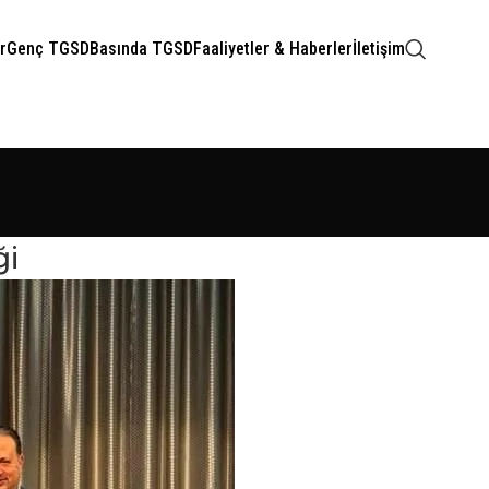
r
Genç TGSD
Basında TGSD
Faaliyetler & Haberler
İletişim
ği